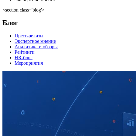
<section class='blog'>
Блог
Пресс-релизы
Экспертное мнение
Аналитика и обзоры
Рейтинги
HR-блог
Мероприятия