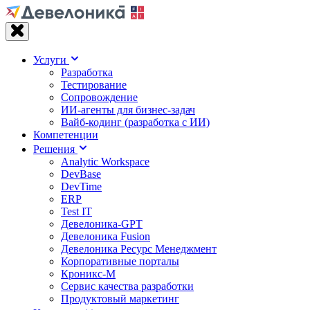
Услуги
Разработка
Тестирование
Сопровождение
ИИ-агенты для бизнес-задач
Вайб‑кодинг (разработка с ИИ)
Компетенции
Решения
Analytic Workspace
DevBase
DevTime
ERP
Test IT
Девелоника-GPT
Девелоника Fusion
Девелоника Ресурс Менеджмент
Корпоративные порталы
Кроникс-М
Сервис качества разработки
Продуктовый маркетинг