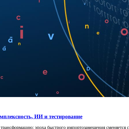
мплексность, ИИ и тестирование
трансформацию: эпоха быстрого импортозамещения сменяется 