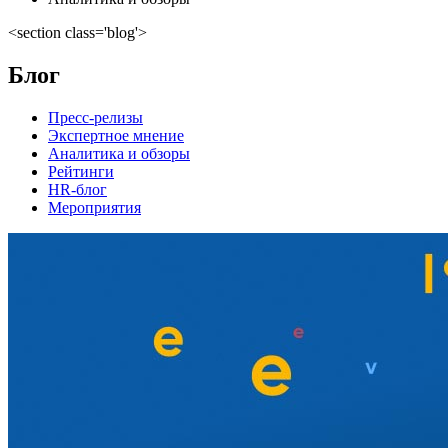
<section class='blog'>
Блог
Пресс-релизы
Экспертное мнение
Аналитика и обзоры
Рейтинги
HR-блог
Мероприятия