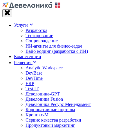
Услуги
Разработка
Тестирование
Сопровождение
ИИ-агенты для бизнес-задач
Вайб‑кодинг (разработка с ИИ)
Компетенции
Решения
Analytic Workspace
DevBase
DevTime
ERP
Test IT
Девелоника-GPT
Девелоника Fusion
Девелоника Ресурс Менеджмент
Корпоративные порталы
Кроникс-М
Сервис качества разработки
Продуктовый маркетинг