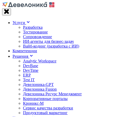
Услуги
Разработка
Тестирование
Сопровождение
ИИ-агенты для бизнес-задач
Вайб‑кодинг (разработка с ИИ)
Компетенции
Решения
Analytic Workspace
DevBase
DevTime
ERP
Test IT
Девелоника-GPT
Девелоника Fusion
Девелоника Ресурс Менеджмент
Корпоративные порталы
Кроникс-М
Сервис качества разработки
Продуктовый маркетинг