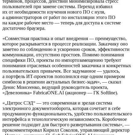
терминов, процессов, действий минимизировала стресс
пользователей при замене системы. Переход избавил
их от необходимости изучения нового ПО с нуля,
а администраторов от работ по инсталляции этого ПО
на каждое рабочее место — теперь для доступа к системе
достаточно браузера.
«Совместная практика и опыт внедрения — преимущество,
которое раскрывается в процессе реализации. Заказчику оно
заметно по соблюдению и ускорению сроков, эффективности
коммуникации, отсутствию простоев. Помимо понимания
специфики ПО, проекты по импортозамещению требуют
понимания отраслевых особенностей заказчика и конкретных
пользовательских привычек. Все задуманное — удалось,
а портфель ИТ-проектов пополнился еще одним примером
симбиоза в решении актуальных бизнес-задач», — сказал
Денис Моисеенко, ведущий руководитель проекта,
«Девелоника» FabricaONE.AI (акционер — ГК Softline).
«„Цитрос СЭД“ — это современная и зрелая система
электронного документооборота, которая сочетает в себе
продуманную функциональность, удобство пользовательского
интерфейса и технологическую независимость. Коробочное
решение подходит для быстрого развертывания системы», —
прокомментировал Кирилл Соколов, управляющий директор