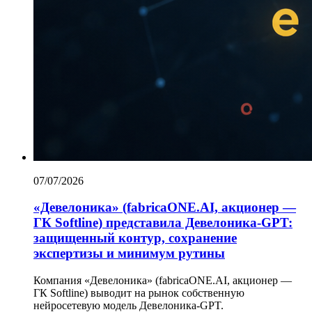
07/07/2026
«Девелоника» (fabricaONE.AI, акционер —
ГК Softline) представила Девелоника-GPT:
защищенный контур, сохранение
экспертизы и минимум рутины
Компания «Девелоника» (fabricaONE.AI, акционер —
ГК Softline) выводит на рынок собственную
нейросетевую модель Девелоника-GPT.