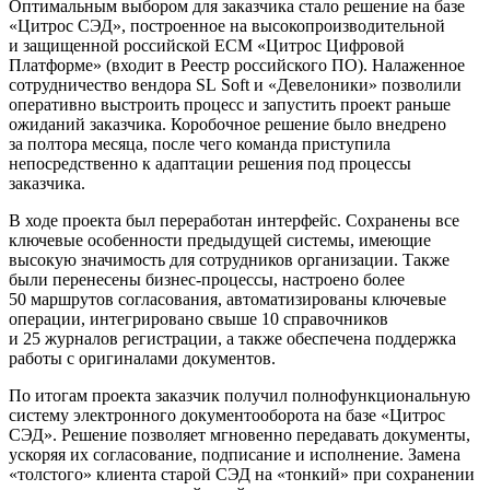
Оптимальным выбором для заказчика стало решение на базе
«Цитрос СЭД», построенное на высокопроизводительной
и защищенной российской ECM «Цитрос Цифровой
Платформе» (входит в Реестр российского ПО). Налаженное
сотрудничество вендора SL Soft и «Девелоники» позволили
оперативно выстроить процесс и запустить проект раньше
ожиданий заказчика. Коробочное решение было внедрено
за полтора месяца, после чего команда приступила
непосредственно к адаптации решения под процессы
заказчика.
В ходе проекта был переработан интерфейс. Сохранены все
ключевые особенности предыдущей системы, имеющие
высокую значимость для сотрудников организации. Также
были перенесены бизнес-процессы, настроено более
50 маршрутов согласования, автоматизированы ключевые
операции, интегрировано свыше 10 справочников
и 25 журналов регистрации, а также обеспечена поддержка
работы с оригиналами документов.
По итогам проекта заказчик получил полнофункциональную
систему электронного документооборота на базе «Цитрос
СЭД». Решение позволяет мгновенно передавать документы,
ускоряя их согласование, подписание и исполнение. Замена
«толстого» клиента старой СЭД на «тонкий» при сохранении