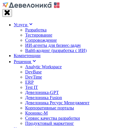
Услуги
Разработка
Тестирование
Сопровождение
ИИ-агенты для бизнес-задач
Вайб‑кодинг (разработка с ИИ)
Компетенции
Решения
Analytic Workspace
DevBase
DevTime
ERP
Test IT
Девелоника-GPT
Девелоника Fusion
Девелоника Ресурс Менеджмент
Корпоративные порталы
Кроникс-М
Сервис качества разработки
Продуктовый маркетинг