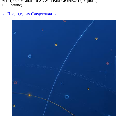
«Цитрос» компании SL Soft FabricaONE.AI (акционер —
ГК Softline).
← Предыдущая
Следующая →