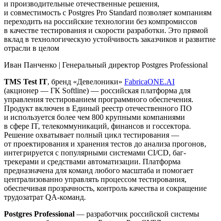
и производительные отечественные решения,
и совместимость с Postgres Pro Standard позволяет компаниям
переходить на российские технологии без компромиссов
в качестве тестирования и скорости разработки. Это прямой
вклад в технологическую устойчивость заказчиков и развитие
отрасли в целом
Иван Панченко
|
Генеральный директор Postgres Professional
TMS Test IT
, бренд «Девелоники»
FabricaONE.AI
(акционер — ГК Softline) — российская платформа для
управления тестированием программного обеспечения.
Продукт включен в Единый реестр отечественного ПО
и используется более чем 800 крупными компаниями
в сфере IT, телекоммуникаций, финансов и госсектора.
Решение охватывает полный цикл тестирования —
от проектирования и хранения тестов до анализа прогонов,
интегрируется с популярными системами CI/CD, баг-
трекерами и средствами автоматизации. Платформа
предназначена для команд любого масштаба и помогает
централизованно управлять процессом тестирования,
обеспечивая прозрачность, контроль качества и сокращение
трудозатрат QA-команд.
Postgres Professional
— разработчик российской системы