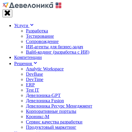
Услуги
Разработка
Тестирование
Сопровождение
ИИ-агенты для бизнес-задач
Вайб‑кодинг (разработка с ИИ)
Компетенции
Решения
Analytic Workspace
DevBase
DevTime
ERP
Test IT
Девелоника-GPT
Девелоника Fusion
Девелоника Ресурс Менеджмент
Корпоративные порталы
Кроникс-М
Сервис качества разработки
Продуктовый маркетинг