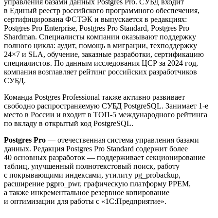
управления базами данных Postgres Pro. СУБД входит
в Единый реестр российского программного обеспечения,
сертифицирована ФСТЭК и выпускается в редакциях:
Postgres Pro Enterprise, Postgres Pro Standard, Postgres Pro
Shardman. Специалисты компании оказывают поддержку
полного цикла: аудит, помощь в миграции, техподдержку
24×7 и SLA, обучение, заказные разработки, сертификацию
специалистов. По данным исследования ЦСР за 2024 год,
компания возглавляет рейтинг российских разработчиков
СУБД.
Команда Postgres Professional также активно развивает
свободно распространяемую СУБД PostgreSQL. Занимает 1-е
место в России и входит в ТОП-5 международного рейтинга
по вкладу в открытый код PostgreSQL.
Postgres Pro
— отечественная система управления базами
данных. Редакция Postgres Pro Standard содержит более
40 основных разработок — поддерживает секционирование
таблиц, улучшенный полнотекстовый поиск, работу
с покрывающими индексами, утилиту pg_probackup,
расширение pgpro_pwr, графическую платформу PPEM,
а также инкрементальное резервное копирование
и оптимизации для работы с «1С:Предприятие».