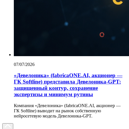
07/07/2026
«Девелоника» (fabricaONE.AI, акционер —
ГК Softline) представила Девелоника-GPT:
защищенный контур, сохранение
экспертизы и минимум рутины
Компания «Девелоника» (fabricaONE.AI, акционер —
ГК Softline) выводит на рынок собственную
нейросетевую модель Девелоника-GPT.