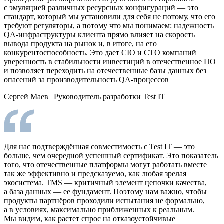
с эмуляцией различных ресурсных конфигураций — это
стандарт, который мы установили для себя не потому, что его
требуют регуляторы, а потому что мы понимаем: надежность
QA-инфраструктуры клиента прямо влияет на скорость
вывода продукта на рынок и, в итоге, на его
конкурентоспособность. Это дает CIO и CTO компаний
уверенность в стабильности инвестиций в отечественное ПО
и позволяет переходить на отечественные базы данных без
опасений за производительность QA-процессов
Сергей Маев
|
Руководитель разработки Test IT
Для нас подтверждённая совместимость с Test IT — это
больше, чем очередной успешный сертификат. Это показатель
того, что отечественные платформы могут работать вместе
так же эффективно и предсказуемо, как любая зрелая
экосистема. TMS — критичный элемент цепочки качества,
а база данных — ее фундамент. Поэтому нам важно, чтобы
продукты партнёров проходили испытания не формально,
а в условиях, максимально приближенных к реальным.
Мы видим, как растет спрос на отказоустойчивые