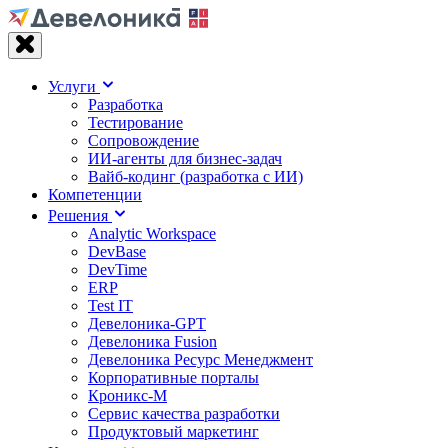
Услуги
Разработка
Тестирование
Сопровождение
ИИ-агенты для бизнес-задач
Вайб‑кодинг (разработка с ИИ)
Компетенции
Решения
Analytic Workspace
DevBase
DevTime
ERP
Test IT
Девелоника-GPT
Девелоника Fusion
Девелоника Ресурс Менеджмент
Корпоративные порталы
Кроникс-М
Сервис качества разработки
Продуктовый маркетинг