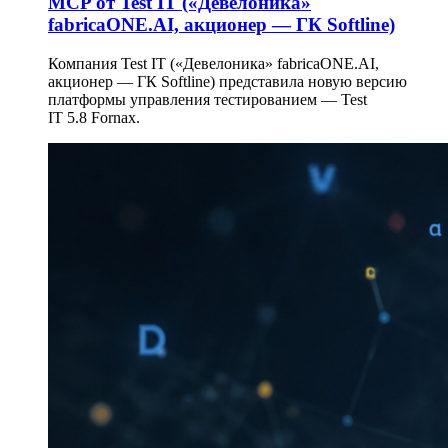
MCP от Test IT («Девелоника»
fabricaONE.AI, акционер — ГК Softline)
Компания Test IT («Девелоника» fabricaONE.AI,
акционер — ГК Softline) представила новую версию
платформы управления тестированием — Test
IT 5.8 Fornax.