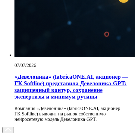
07/07/2026
«Девелоника» (fabricaONE.AI, акционер —
ГК Softline) представила Девелоника-GPT:
защищенный контур, сохранение
экспертизы и минимум рутины
Компания «Девелоника» (fabricaONE.AI, акционер —
ГК Softline) выводит на рынок собственную
нейросетевую модель Девелоника-GPT.