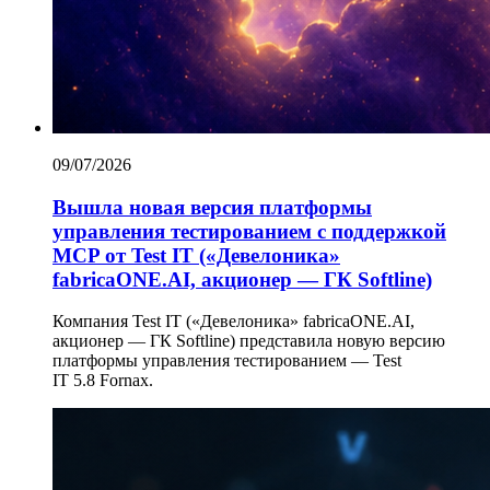
09/07/2026
Вышла новая версия платформы
управления тестированием с поддержкой
MCP от Test IT («Девелоника»
fabricaONE.AI, акционер — ГК Softline)
Компания Test IT («Девелоника» fabricaONE.AI,
акционер — ГК Softline) представила новую версию
платформы управления тестированием — Test
IT 5.8 Fornax.