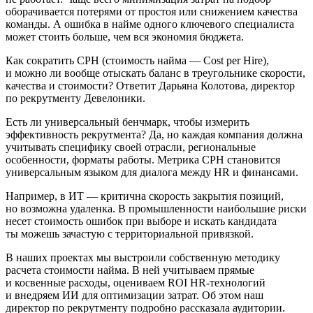
оборачивается потерями от простоя или снижением качества
команды. А ошибка в найме одного ключевого специалиста
может стоить больше, чем вся экономия бюджета.
Как сократить CPH (стоимость найма — Cost per Hire),
и можно ли вообще отыскать баланс в треугольнике скорости,
качества и стоимости? Ответит Дарьяна Колотова, директор
по рекрутменту Девелоники.
Есть ли универсальный бенчмарк, чтобы измерить
эффективность рекрутмента? Да, но каждая компания должна
учитывать специфику своей отрасли, региональные
особенности, форматы работы. Метрика CPH становится
универсальным языком для диалога между HR и финансами.
Например, в ИТ — критична скорость закрытия позиций,
но возможна удаленка. В промышленности наибольшие риски
несет стоимость ошибок при выборе и искать кандидата
ты можешь зачастую с территориальной привязкой.
В наших проектах мы выстроили собственную методику
расчета стоимости найма. В ней учитываем прямые
и косвенные расходы, оцениваем ROI HR-технологий
и внедряем ИИ для оптимизации затрат. Об этом наш
директор по рекрутменту подробно рассказала аудитории.