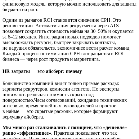
финансовую модель, которую можно использовать для защиты
бюджета на рост.
Одним из рычагов ROI становится снижение CPH. Это
реинвестиции. Автоматизация рекрутмента через ATS
позволяет сократить стоимость найма на 30–50% и окупается
за 6–12 месяцев. Интеграция новых подходов помогает
высвобождать ресурсы, быстрее закрывать контакты,
не нарушая обязательств, экономичнее вести расчет команд.
Каждый процент оптимизации CPH возвращается в ROI
бизнеса — через рост продукта и маркетинга.
HR-затраты — это айсберг: почему
Большинство компаний видят только прямые расходы:
зарплаты рекрутеров, комиссии агентств. Но эксперты
понимают: реальная стоимость скрыта под
поверхностью.Часы согласований, ожидание технических
интервью, время линейных руководителей и простои
в найме — это скрытые расходы, которые формируют
верхушку айсберга.
Мы много раз сталкивались с позицией, что «дешевле»
равно «эффективнее».
Практика показывает, что так
не работает. Чаще всего минимизация затрат на подбор