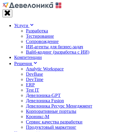
Услуги
Разработка
Тестирование
Сопровождение
ИИ-агенты для бизнес-задач
Вайб‑кодинг (разработка с ИИ)
Компетенции
Решения
Analytic Workspace
DevBase
DevTime
ERP
Test IT
Девелоника-GPT
Девелоника Fusion
Девелоника Ресурс Менеджмент
Корпоративные порталы
Кроникс-М
Сервис качества разработки
Продуктовый маркетинг