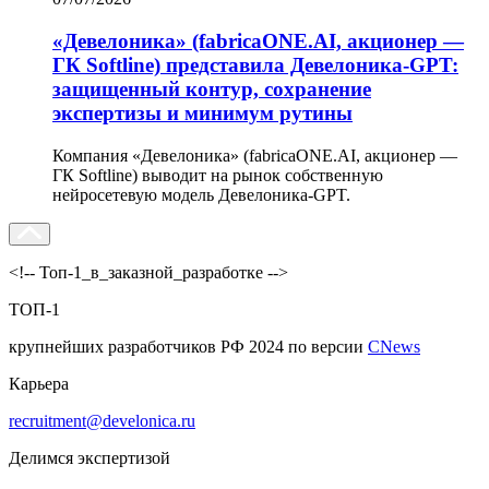
«Девелоника» (fabricaONE.AI, акционер —
ГК Softline) представила Девелоника-GPT:
защищенный контур, сохранение
экспертизы и минимум рутины
Компания «Девелоника» (fabricaONE.AI, акционер —
ГК Softline) выводит на рынок собственную
нейросетевую модель Девелоника-GPT.
<!-- Топ-1_в_заказной_разработке -->
ТОП-1
крупнейших разработчиков РФ 2024 по версии
CNews
Карьера
recruitment@develonica.ru
Делимся экспертизой