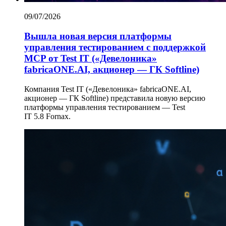
09/07/2026
Вышла новая версия платформы
управления тестированием с поддержкой
MCP от Test IT («Девелоника»
fabricaONE.AI, акционер — ГК Softline)
Компания Test IT («Девелоника» fabricaONE.AI,
акционер — ГК Softline) представила новую версию
платформы управления тестированием — Test
IT 5.8 Fornax.