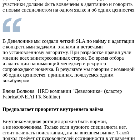
участники должны быть вовлечены в адаптацию и говорить
с новым специалистом на одном языке и об одних ценностях.
В Девелонике мы создали четкий SLA по найму и адаптации
с конкретными задачами, этапами и встречами
по установленному алгоритму. При разработке правил учли
мнение всех заинтересованных сторон. Во время отбора
и адаптации нанимающий менеджер и рекрутер
сопровождают новичка. В результате мы говорим с командой
об одних ценностях, принципах, пользуемся одним
вокабуляром.
Елена Волкова
|
HRD компании "Девелоника‎«‎ (кластер
FabricaONE.AI ГК Softline)
Предполагает приоритет внутреннего найма
Внутрикомандная ротация должна быть нормой,
а не исключением. Только если нужного специалиста нет,
стоит начинать поиск кандидата на внешнем рынке. Такой
подход требует от руководителей осознанности в управлении