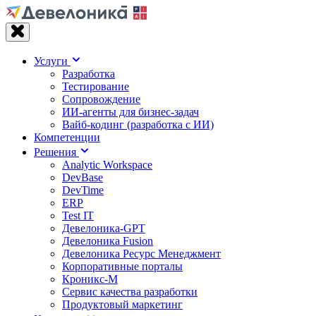
Услуги
Разработка
Тестирование
Сопровождение
ИИ-агенты для бизнес-задач
Вайб‑кодинг (разработка с ИИ)
Компетенции
Решения
Analytic Workspace
DevBase
DevTime
ERP
Test IT
Девелоника-GPT
Девелоника Fusion
Девелоника Ресурс Менеджмент
Корпоративные порталы
Кроникс-М
Сервис качества разработки
Продуктовый маркетинг