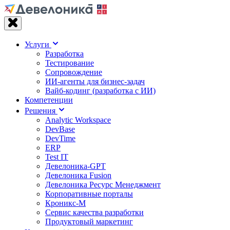
Услуги
Разработка
Тестирование
Сопровождение
ИИ-агенты для бизнес-задач
Вайб‑кодинг (разработка с ИИ)
Компетенции
Решения
Analytic Workspace
DevBase
DevTime
ERP
Test IT
Девелоника-GPT
Девелоника Fusion
Девелоника Ресурс Менеджмент
Корпоративные порталы
Кроникс-М
Сервис качества разработки
Продуктовый маркетинг