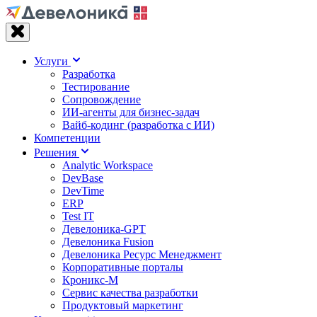
Услуги
Разработка
Тестирование
Сопровождение
ИИ-агенты для бизнес-задач
Вайб‑кодинг (разработка с ИИ)
Компетенции
Решения
Analytic Workspace
DevBase
DevTime
ERP
Test IT
Девелоника-GPT
Девелоника Fusion
Девелоника Ресурс Менеджмент
Корпоративные порталы
Кроникс-М
Сервис качества разработки
Продуктовый маркетинг