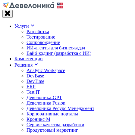
Услуги
Разработка
Тестирование
Сопровождение
ИИ-агенты для бизнес-задач
Вайб‑кодинг (разработка с ИИ)
Компетенции
Решения
Analytic Workspace
DevBase
DevTime
ERP
Test IT
Девелоника-GPT
Девелоника Fusion
Девелоника Ресурс Менеджмент
Корпоративные порталы
Кроникс-М
Сервис качества разработки
Продуктовый маркетинг